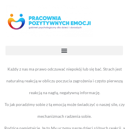
Przejdź
do
treści
Każdy z nas ma prawo odczuwać niepokój lub się bać. Strach jest
naturalną reakcją w obliczu poczucia zagrożenia i często pierwszą
reakcją na nagłą, negatywną informację.
To jak poradzimy sobie z tą emocją może świadczyć o naszej sile, czy
mechanizmach radzenia sobie.
Rodzice pamiętajcie, że to My uczymy nasze dzieci różnych reakcji, a