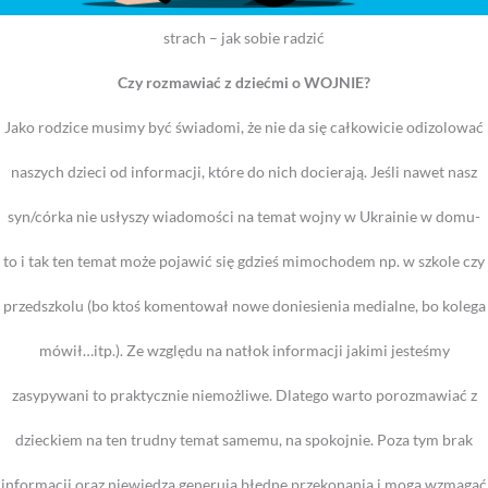
strach – jak sobie radzić
Czy rozmawiać z dziećmi o WOJNIE?
Jako rodzice musimy być świadomi, że nie da się całkowicie odizolować
naszych dzieci od informacji, które do nich docierają. Jeśli nawet nasz
syn/córka nie usłyszy wiadomości na temat wojny w Ukrainie w domu-
to i tak ten temat może pojawić się gdzieś mimochodem np. w szkole czy
przedszkolu (bo ktoś komentował nowe doniesienia medialne, bo kolega
mówił…itp.). Ze względu na natłok informacji jakimi jesteśmy
zasypywani to praktycznie niemożliwe. Dlatego warto porozmawiać z
dzieckiem na ten trudny temat samemu, na spokojnie. Poza tym brak
informacji oraz niewiedza generują błędne przekonania i mogą wzmagać