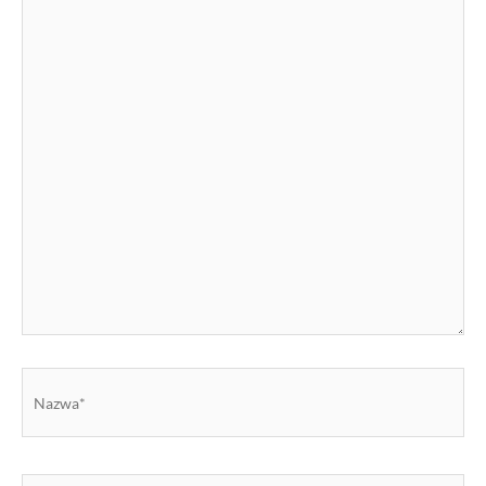
tutaj..
Nazwa*