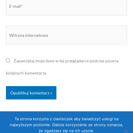
E-
mail*
Witryna
internetowa
Zapamiętaj moje dane w tej przeglądarce podczas pisania
kolejnych komentarzy.
Ta strona korzysta z ciasteczek aby świadczyć usługi na
najwyższym poziomie. Dalsze korzystanie ze strony oznacza,
że zgadzasz się na ich użycie.
Copyright © 2026
Pracownia Pozytywnych Emocji: Psycholog